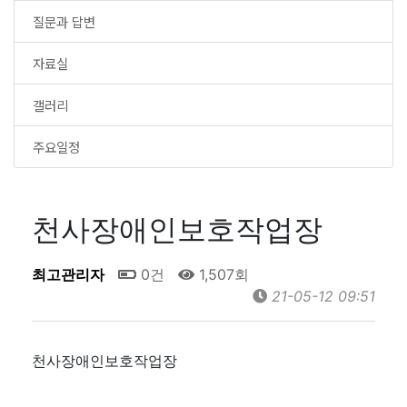
질문과 답변
자료실
갤러리
주요일정
천사장애인보호작업장
최고관리자
0건
1,507회
21-05-12 09:51
천사장애인보호작업장