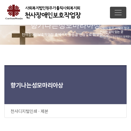
향기나는성모마라아상
천사장애인보호작업장 홈페이지 방문을 진심으로 환영합니다.
향기나는성모마리아상
천사디지털인쇄 · 제본