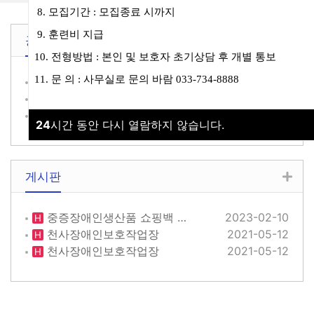
8.
모집기간
:
모집종료 시까지
9.
훈련비 지급
공지사항
10.
전형방법
:
본인 및 보호자 초기상담 후 개별 통보
11.
문 의
:
사무실로 문의 바람
033-734-8888
직업훈련교사 공개채용 전…
2026-06-30
H
천사장애인보호작업장 직업…
2026-06-29
H
2025년도 재무제표 공…
2026-06-18
H
24
시간 동안 다시 열람하지 않습니다.
게시판
중증장애인생산품 쇼핑백 …
2023-02-10
H
천사장애인보호작업장
2021-05-12
H
천사장애인보호작업장
2021-05-12
H