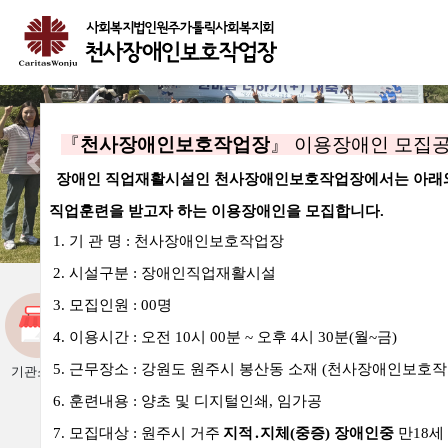
『
천사장애인보호작업장
』
이용장애인 모집
사람이 있고, 사랑이 있고, 건강한 삶이 있는 곳
Previous
Nex
장애인 직업재활시설인 천사장애인보호작업장에서는 아래
천사장애인보호작업장이 함께합니다.
직업훈련을 받고자 하는 이용장애인을 모집합니다
.
1.
기 관 명
:
천사장애인보호작업장
2.
시설구분
:
장애인직업재활시설
3.
모집인원
: 00
명
4.
이용시간
:
오전
10
시
00
분
~
오후
4
시
30
분
(
월
~
금
)
5.
근무장소
:
강원도 원주시 봉산동 소재
(
천사장애인보호작
기관소개
프로그램
사업안내
자원봉사안
질문과 답변
후원안내
내
6.
훈련내용
:
양초 및 디지털인쇄
,
임가공
7.
모집대상
:
원주시 거주
지적
․
지체
(
중증
)
장애인중
만
18
세