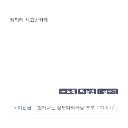
캐릭터 석고방향제
목록
답변
글쓰기
이전글
향기나는 성모마리아상 부조
21.05.17