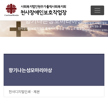
향기나는성모마라아상
천사장애인보호작업장 홈페이지 방문을 진심으로 환영합니다.
향기나는성모마리아상
천사디지털인쇄 · 제본